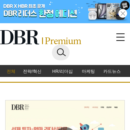
전체
전략/혁신
HR/리더십
마케팅
카드뉴스