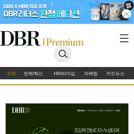
전체
전략/혁신
HR/리더십
마케팅
카드뉴스