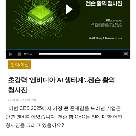
00:00
전략/혁신
초강력 '엔비디아 AI 생태계'..젠슨 황의
청사진
2025-07-07
|
이규열
이번 CES 2025에서 가장 큰 존재감을 드러낸 기업은
단연 엔비디아였습니다. 젠슨 황 CEO는 AI에 대한 어떤
청사진을 그리고 있을까요?