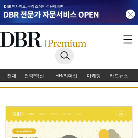
전체
전략/혁신
HR/리더십
마케팅
카드뉴스