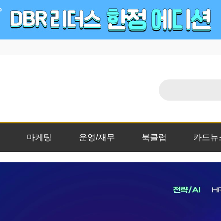
마케팅
운영/재무
북클럽
카드뉴