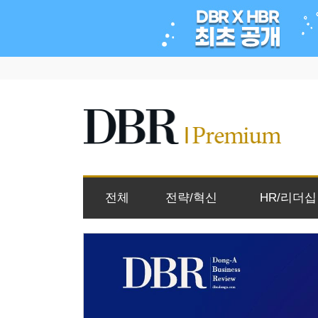
전체
전략/혁신
HR/리더십