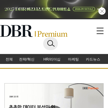
전체
전략/혁신
HR/리더십
마케팅
카드뉴스