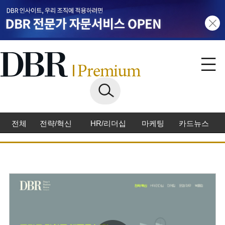
전체
전략/혁신
HR/리더십
마케팅
카드뉴스