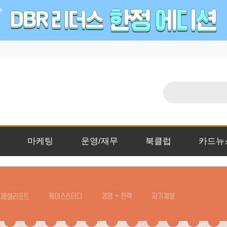
마케팅
운영/재무
북클럽
카드뉴