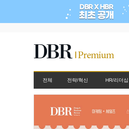
전체
전략/혁신
HR/리더십