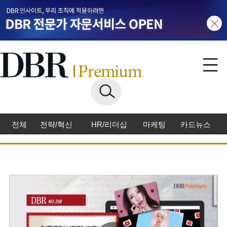
전체
전략/혁신
HR/리더십
마케팅
카드뉴스