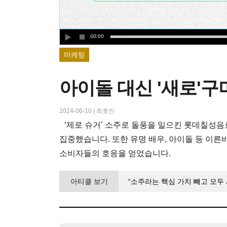
00:00
마케팅
아이돌 대신 '새로'구
2024-06-10
|
최호진
‘제로 슈거’ 소주로 돌풍을 일으킨 롯데칠성음
집중했습니다. 또한 유명 배우, 아이돌 등 이른
소비자들의 호응을 얻었습니다.
아티클 보기
“소주라는 핵심 가치 빼고 모두