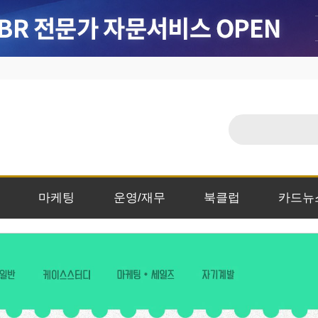
마케팅
운영/재무
북클럽
카드뉴