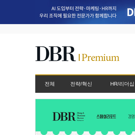
전체
전략/혁신
HR/리더십