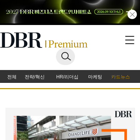
전체
전략/혁신
HR/리더십
마케팅
카드뉴스