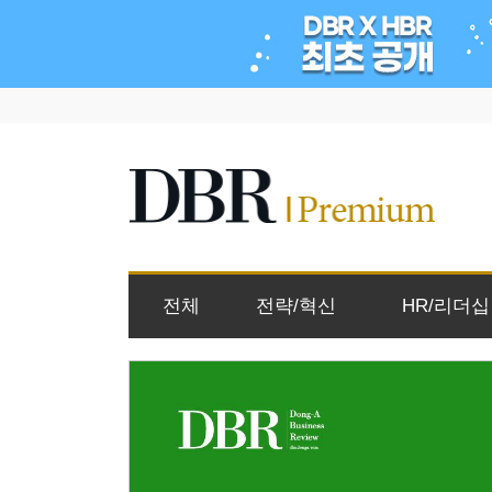
전체
전략/혁신
HR/리더십