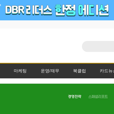
마케팅
운영/재무
북클럽
카드뉴