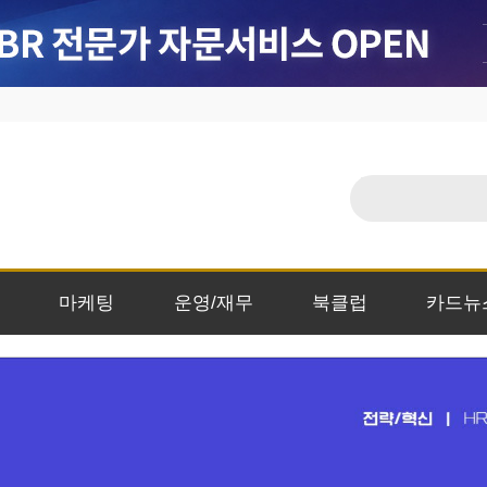
마케팅
운영/재무
북클럽
카드뉴