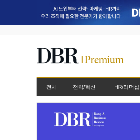
전체
전략/혁신
HR/리더십