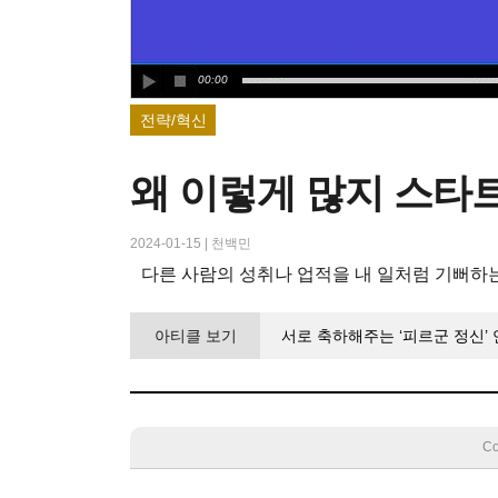
00:00
전략/혁신
왜 이렇게 많지 스타트
2024-01-15
|
천백민
다른 사람의 성취나 업적을 내 일처럼 기뻐하
아티클 보기
서로 축하해주는 ‘피르군 정신’
Co