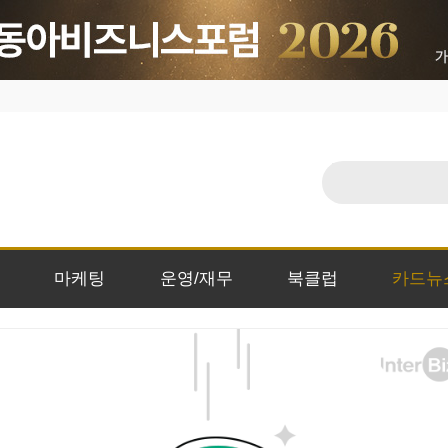
마케팅
운영/재무
북클럽
카드뉴