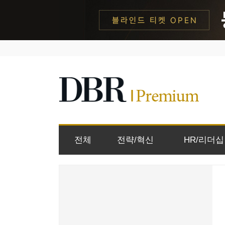
전체
전략/혁신
HR/리더십