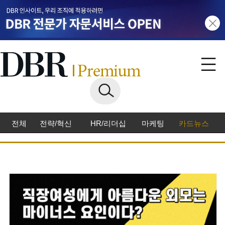
전체
전략/혁신
HR/리더십
마케팅
카드뉴스