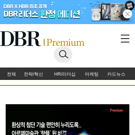
전체
전략/혁신
HR/리더십
마케팅
카드뉴스