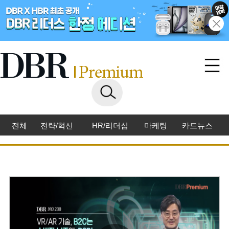
전체
전략/혁신
HR/리더십
마케팅
카드뉴스