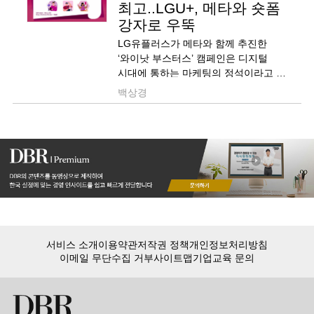
최고..LGU+, 메타와 숏폼
강자로 우뚝
LG유플러스가 메타와 함께 추진한
‘와이낫 부스터스’ 캠페인은 디지털
시대에 통하는 마케팅의 정석이라고 할
수 있습니다. 나노-마이크로
백상경
크리에이터들의 성장을 지원하면서
브랜드의 ‘찐팬 크리에이터
커뮤니티’를 구축했는데요. 지원 속에
인플루언서로 성장한 이들은 자연스레
브랜드의 우호 세력이 되고, 다른
소비자들에..
서비스 소개
이용약관
저작권 정책
개인정보처리방침
이메일 무단수집 거부
사이트맵
기업교육 문의