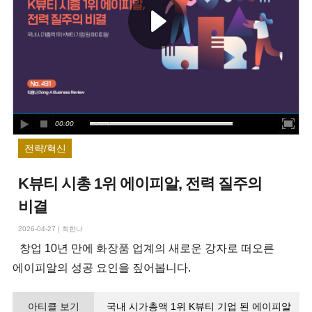
00:00
전략/혁신
K뷰티 시총 1위 에이피알, 전력 질주의
비결
2026-04-27
|
최한나
창업 10년 만에 화장품 업계의 새로운 강자로 떠오른
에이피알의 성공 요인을 짚어봅니다.
아티클 보기
국내 시가총액 1위 K뷰티 기업 된 에이피알