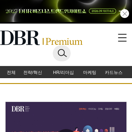
전체
전략/혁신
HR/리더십
마케팅
카드뉴스