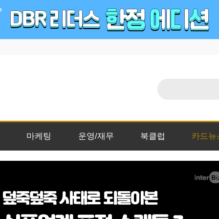
마케팅
운영/재무
북클럽
카드뉴