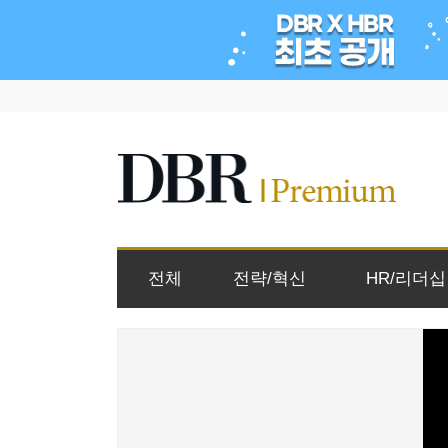
전체
전략/혁신
HR/리더십