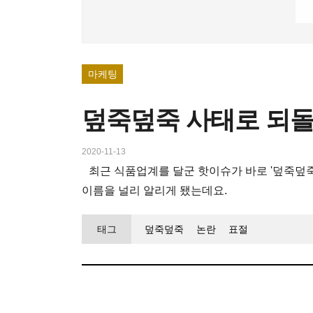
마케팅
덮죽덮죽 사태로 되돌
2020-11-13
최근 식품업계를 달군 핫이슈가 바로 '덮죽덮죽 
이름을 널리 알리게 됐는데요.
태그
덮죽덮죽
논란
표절