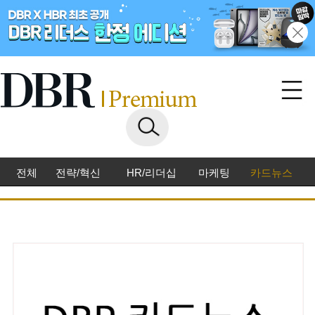
전체
전략/혁신
HR/리더십
마케팅
카드뉴스