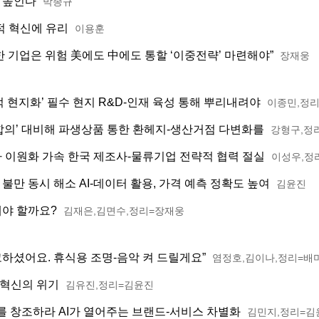
로 높인다
박종규
적 혁신에 유리
이용훈
한 기업은 위험 美에도 中에도 통할 ‘이중전략’ 마련해야”
장재웅
적 현지화’ 필수 현지 R&D-인재 육성 통해 뿌리내려야
이종민,정
 합의’ 대비해 파생상품 통한 환헤지-생산거점 다변화를
강형구,정
아 이원화 가속 한국 제조사-물류기업 전략적 협력 절실
이성우,정
불만 동시 해소 AI-데이터 활용, 가격 예측 정확도 높여
김윤진
해야 할까요?
김재은,김면수,정리=장재웅
수고하셨어요. 휴식용 조명-음악 켜 드릴게요”
염정호,김이나,정리=배
 혁신의 위기
김유진,정리=김윤진
’를 창조하라 AI가 열어주는 브랜드-서비스 차별화
김민지,정리=김