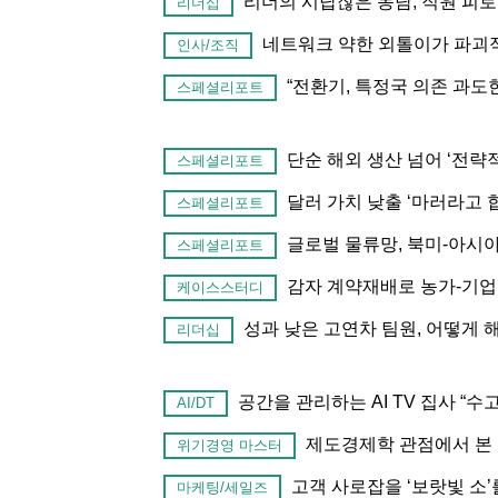
리더의 시답잖은 농담, 직원 피
리더십
네트워크 약한 외톨이가 파괴
인사/조직
“전환기, 특정국 의존 과도
스페셜리포트
단순 해외 생산 넘어 ‘전략
스페셜리포트
달러 가치 낮출 ‘마러라고
스페셜리포트
글로벌 물류망, 북미-아시
스페셜리포트
감자 계약재배로 농가-기업 
케이스스터디
성과 낮은 고연차 팀원, 어떻게 
리더십
공간을 관리하는 AI TV 집사 “
AI/DT
제도경제학 관점에서 본
위기경영 마스터
고객 사로잡을 ‘보랏빛 소
마케팅/세일즈