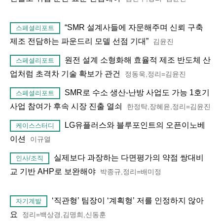
“SMR 설계사들에 자문해주며 신뢰 구축
스페셜리포트
제조 전담하는 파운드리 모델 선점 기대”
김윤진
원전 설계 소형화해 효율적 제조 반도체 산
스페셜리포트
업처럼 초격차 기술 확보가 관건
정동욱,정리=김윤진
SMR로 수소 생산-난방 사업도 가능 1호기
스페셜리포트
사업 참여가 후속 시장 진출 열쇠
한정탁,장혜윤,정리=김윤진
LG유플러스와 블루포인트의 오픈이노베
케이스스터디
이션
이규열
실제보다 과장하는 다면평가의 약점 쌍대비
인사/조직
교 기반 AHP로 보완해야
박종규,정리=배미정
‘직관형’ 팀장이 ‘계획형’ 저를 인정하지 않아
자기계발
요
정리=백상경,김명희,신동훈