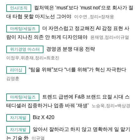
컬처덱은 ‘must’보다 ‘must not’으로 회사가 절
인사/조직
대 타협 못할 마지노선 그어야
이수연 ,정리=장재웅
더 자연스럽고 정교해진 AI 감정 표현 사
마케팅/세일즈
람이 지나친 의존 안 하게 디자인돼야
윤재영,정리=이규열
경영권 분쟁 대응 전략
위기경영 마스터
이정우,위춘재,정리=최호진
“팀을 위해”보다 “너를 위해”가 혁신 자극한다
리더십
김영훈
트렌드 급변에 F&B 브랜드 요절 시대 스
마케팅/세일즈
테디셀러 집중하거나 업종 바꿔 ‘재생’
노승욱,정리=백상경
Biz X 420
자기계발
알아서 잘하라고 하지 않고 명확하게 일 맡기
자기계발
는 기술 外
이규열