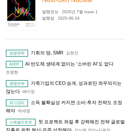
발행정보 : 2025년 7월 Issue 1
발행일 : 2025-06-24
기회의 땅, SMR
김현진
경영전략
AI 반도체 생태계 없이는 ‘소버린 AI’도 없다
AI/DT
조명현
가족기업의 CEO 승계, 성과로만 좌우되지는
경영전략
않는다
배미정
소득 불확실성 커지면 소비-투자 전략도 조정
위기관리
해야
박세영
첫 프로젝트 좌절 후 강력해진 전략 글로벌
스페셜리포트
진출로 위험 분산·표준 선점해야
김신우,정리=김윤진