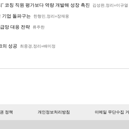
리’ 코칭 직원 평가보다 역량 개발해 성장 촉진
김성완,정리=이규열
국 기업 돌파구는
한형민,정리=장재웅
공급망 대응 전략
류주한
크의 성공
최중경,정리=배미정
권 정책
개인정보처리방침
이메일 무단수집 