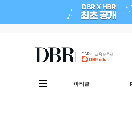
DBR의 교육솔루션
아티클