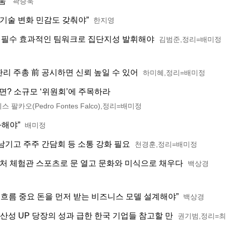
움’
곽승욱
 기술 변화 민감도 갖춰야”
한지영
 필수 효과적인 팀워크로 집단지성 발휘해야
김범준,정리=배미정
관리 주총 前 공시하면 신뢰 높일 수 있어
하미혜,정리=배미정
면? 소규모 ‘위원회’에 주목하라
폰테스 팔카오(Pedro Fontes Falco),정리=배미정
화해야”
배미정
 남기고 주주 간담회 등 소통 강화 필요
천경훈,정리=배미정
컬처 체험관 스포츠로 문 열고 문화와 미식으로 채우다
백상경
 흐름 중요 돈을 먼저 받는 비즈니스 모델 설계해야”
백상경
산성 UP 당장의 성과 급한 한국 기업들 참고할 만
권기범,정리=